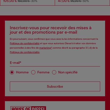
105,00 €
47,00 €
150,00 €
-30%
95,00 €
-50%
Inscrivez-vous pour recevoir des mises à
jour et des promotions par e-mail
En poursuivant, vous confirmez que vous avez lu les informations concernant la
Politique de confidentialité
et que vous autorisez Diesel à traiter vos données
personnelles à des fins de
marketing*
comme décrit au paragraphe 3.1, d) de la
Politique de confidentialité
.
E-mail*
Homme
Femme
Non spécifié
Subscribe