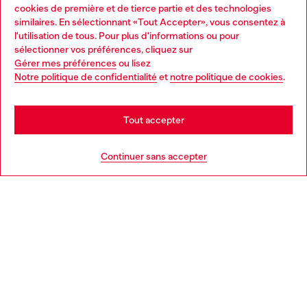
Services omnicanaux
cookies de première et de tierce partie et des technologies
similaires. En sélectionnant «Tout Accepter», vous consentez à
Découvrez tous nos services, en ligne et en magasin.
l'utilisation de tous. Pour plus d'informations ou pour
Choose your location
sélectionner vos préférences, cliquez sur
Gérer mes préférences
ou lisez
You are currently browsing France website, but it seems you
Notre politique de confidentialité
et
notre politique de cookies
.
En savoir plus
may be based in United States
Stay in France
Tout accepter
AIDE
Go to United States
Continuer sans accepter
MENTIONS LÉGALES
L'UNIVERS DE DIESEL
CORPORATE