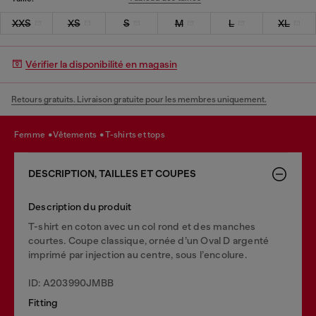
XXS
XS
S
M
L
XL
Vérifier la disponibilité en magasin
Retours gratuits. Livraison gratuite pour les membres uniquement.
femme
vêtements
t-shirts et tops
DESCRIPTION, TAILLES ET COUPES
Description du produit
T-shirt en coton avec un col rond et des manches
courtes. Coupe classique, ornée d’un Oval D argenté
imprimé par injection au centre, sous l’encolure.
ID: A203990JMBB
Fitting