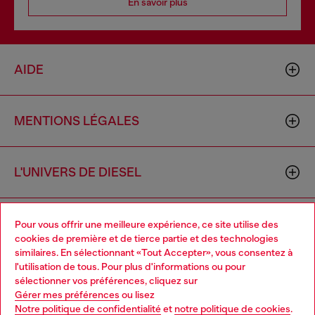
En savoir plus
AIDE
MENTIONS LÉGALES
L'UNIVERS DE DIESEL
CORPORATE
Pour vous offrir une meilleure expérience, ce site utilise des
cookies de première et de tierce partie et des technologies
similaires. En sélectionnant «Tout Accepter», vous consentez à
l'utilisation de tous. Pour plus d'informations ou pour
Choose your location
sélectionner vos préférences, cliquez sur
Gérer mes préférences
ou lisez
You are currently browsing France website, but it seems you
Notre politique de confidentialité
et
notre politique de cookies
.