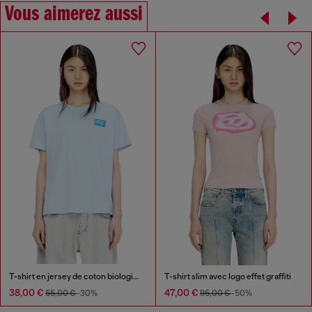
Vous aimerez aussi
T-shirt en jersey de coton biologique avec encolure ras-du-cou et imprimé logo
T-shirt slim avec logo effet graffiti
38,00 €
47,00 €
55,00 €
-30%
95,00 €
-50%