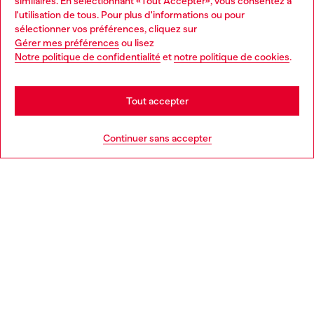
similaires. En sélectionnant «Tout Accepter», vous consentez à
Découvrez tous nos services, en ligne et en magasin.
l'utilisation de tous. Pour plus d'informations ou pour
Choose your location
sélectionner vos préférences, cliquez sur
Gérer mes préférences
ou lisez
You are currently browsing France website, but it seems you
Notre politique de confidentialité
et
notre politique de cookies
.
En savoir plus
may be based in United States
Stay in France
Tout accepter
AIDE
Go to United States
Continuer sans accepter
MENTIONS LÉGALES
L'UNIVERS DE DIESEL
CORPORATE