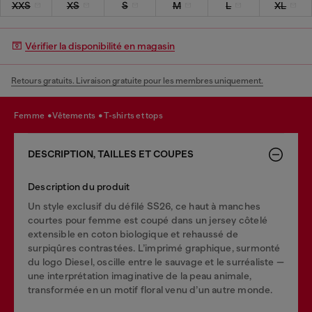
XXS
XS
S
M
L
XL
Vérifier la disponibilité en magasin
Retours gratuits. Livraison gratuite pour les membres uniquement.
femme
vêtements
t-shirts et tops
DESCRIPTION, TAILLES ET COUPES
Description du produit
Un style exclusif du défilé SS26, ce haut à manches
courtes pour femme est coupé dans un jersey côtelé
extensible en coton biologique et rehaussé de
surpiqûres contrastées. L’imprimé graphique, surmonté
du logo Diesel, oscille entre le sauvage et le surréaliste —
une interprétation imaginative de la peau animale,
transformée en un motif floral venu d’un autre monde.