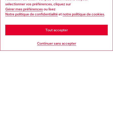
Choose your location
sélectionner vos préférences, cliquez sur
Gérer mes préférences
ou lisez
You are currently browsing France website, but it seems you
Notre politique de confidentialité
et
notre politique de cookies
.
En savoir plus
may be based in United States
Stay in France
Tout accepter
AIDE
Go to United States
Continuer sans accepter
MENTIONS LÉGALES
L'UNIVERS DE DIESEL
CORPORATE