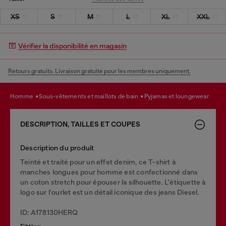
XS
S
M
L
XL
XXL
Vérifier la disponibilité en magasin
Retours gratuits. Livraison gratuite pour les membres uniquement.
homme
sous-vêtements et maillots de bain
pyjamas et loungewear
DESCRIPTION, TAILLES ET COUPES
Description du produit
Teinté et traité pour un effet denim, ce T-shirt à
manches longues pour homme est confectionné dans
un coton stretch pour épouser la silhouette. L'étiquette à
logo sur l'ourlet est un détail iconique des jeans Diesel.
ID: A178130HERQ