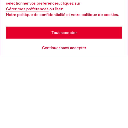
Choose your location
sélectionner vos préférences, cliquez sur
Gérer mes préférences
ou lisez
You are currently browsing France website, but it seems you
Notre politique de confidentialité
et
notre politique de cookies
.
En savoir plus
may be based in United States
Stay in France
Tout accepter
AIDE
Go to United States
Continuer sans accepter
MENTIONS LÉGALES
L'UNIVERS DE DIESEL
CORPORATE