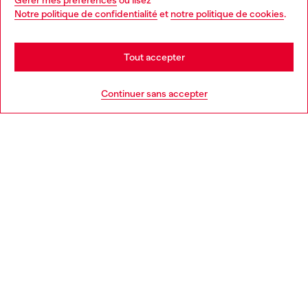
Gérer mes préférences
ou lisez
You are currently browsing France website, but it seems you
Notre politique de confidentialité
et
notre politique de cookies
.
En savoir plus
may be based in United States
Stay in France
Tout accepter
AIDE
Go to United States
Continuer sans accepter
MENTIONS LÉGALES
L'UNIVERS DE DIESEL
CORPORATE