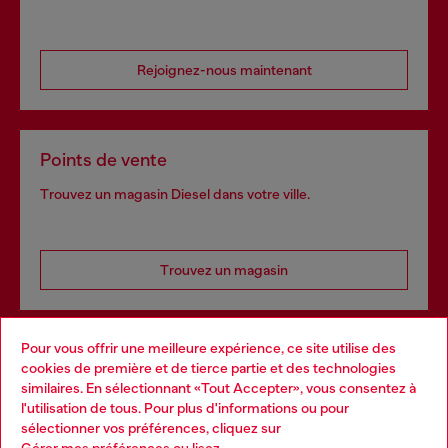
Rejoignez-nous maintenant
Points de vente
Trouvez un magasin Diesel dans votre ville.
Trouvez un magasin
Pour vous offrir une meilleure expérience, ce site utilise des
Services omnicanaux
cookies de première et de tierce partie et des technologies
similaires. En sélectionnant «Tout Accepter», vous consentez à
Découvrez tous nos services, en ligne et en magasin.
l'utilisation de tous. Pour plus d'informations ou pour
Choose your location
sélectionner vos préférences, cliquez sur