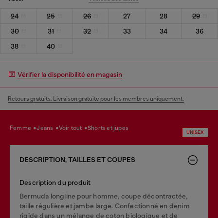
24
25
26
27
28
29
30
31
32
33
34
36
38
40
Vérifier la disponibilité en magasin
Retours gratuits. Livraison gratuite pour les membres uniquement.
femme
jeans
voir tout
shorts et jupes
UNISEX
DESCRIPTION, TAILLES ET COUPES
Description du produit
Bermuda longline pour homme, coupe décontractée,
taille régulière et jambe large. Confectionné en denim
rigide dans un mélange de coton biologique et de