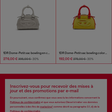
1DR Dome-Petit sac bowling en cuir effet croco
1DR Dome-Petit sac bowling color-block
276,00 €
192,00 €
395,00 €
-30%
275,00 €
-30%
Inscrivez-vous pour recevoir des mises à
jour et des promotions par e-mail
En poursuivant, vous confirmez que vous avez lu les informations concernant la
Politique de confidentialité
et que vous autorisez Diesel à traiter vos données
personnelles à des fins de
marketing*
comme décrit au paragraphe 3.1, d) de la
Politique de confidentialité
.