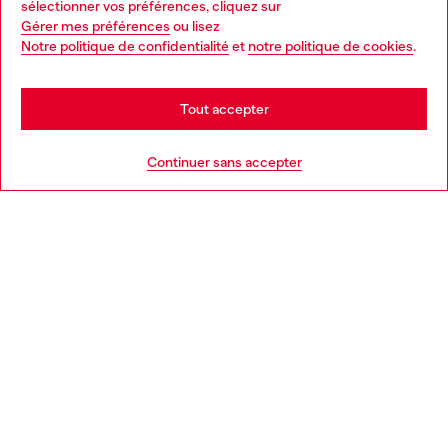
sélectionner vos préférences, cliquez sur
Gérer mes préférences
ou lisez
You are currently browsing France website, but it seems you
Notre politique de confidentialité
et
notre politique de cookies
.
En savoir plus
may be based in United States
Stay in France
Tout accepter
AIDE
Go to United States
Continuer sans accepter
MENTIONS LÉGALES
L'UNIVERS DE DIESEL
CORPORATE