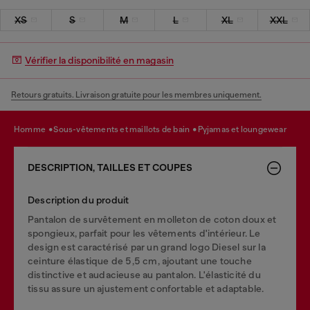
XS
S
M
L
XL
XXL
Vérifier la disponibilité en magasin
Retours gratuits. Livraison gratuite pour les membres uniquement.
homme
sous-vêtements et maillots de bain
pyjamas et loungewear
DESCRIPTION, TAILLES ET COUPES
Description du produit
Pantalon de survêtement en molleton de coton doux et
spongieux, parfait pour les vêtements d'intérieur. Le
design est caractérisé par un grand logo Diesel sur la
ceinture élastique de 5,5 cm, ajoutant une touche
distinctive et audacieuse au pantalon. L'élasticité du
tissu assure un ajustement confortable et adaptable.