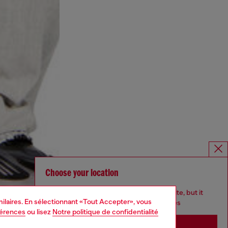
Choose your location
You are currently browsing France website, but it
imilaires. En sélectionnant «Tout Accepter», vous
seems you may be based in United States
férences
ou lisez
Notre politique de confidentialité
Stay in France