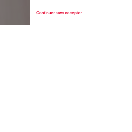
Continuer sans accepter
homme
vêt
DESCRI
Descrip
Cette v
un tiss
contre 
doublur
escamot
ajustab
des œuv
les man