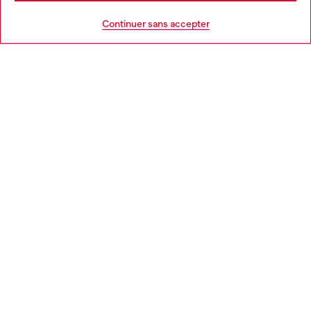
AIDE
Go to United States
Continuer sans accepter
MENTIONS LÉGALES
L'UNIVERS DE DIESEL
CORPORATE
Country: FR
Language: FR