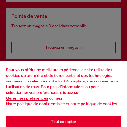
Points de vente
Trouvez un magasin Diesel dans votre ville.
Trouvez un magasin
Pour vous offrir une meilleure expérience, ce site utilise des
Services omnicanaux
cookies de première et de tierce partie et des technologies
similaires. En sélectionnant «Tout Accepter», vous consentez à
Découvrez tous nos services, en ligne et en magasin.
l'utilisation de tous. Pour plus d'informations ou pour
Choose your location
sélectionner vos préférences, cliquez sur
Gérer mes préférences
ou lisez
You are currently browsing France website, but it seems you
Notre politique de confidentialité
et
notre politique de cookies
.
En savoir plus
may be based in United States
Stay in France
Tout accepter