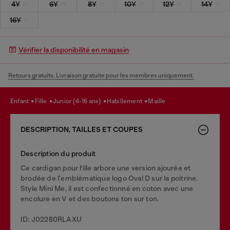
4Y
6Y
8Y
10Y
12Y
14Y
16Y
Vérifier la disponibilité en magasin
Retours gratuits. Livraison gratuite pour les membres uniquement.
enfant
fille
junior (4-16 ans)
habillement
maille
DESCRIPTION, TAILLES ET COUPES
Description du produit
Ce cardigan pour fille arbore une version ajourée et
brodée de l'emblématique logo Oval D sur la poitrine.
Style Mini Me, il est confectionné en coton avec une
encolure en V et des boutons ton sur ton.
ID: J02280RLAXU