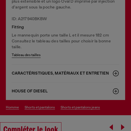
plus extensible et un logo Oval D imprimé par injection
d'argent sous la poche gauche.
ID: A217940BKBW
Fitting
Le mannequin porte une taille L et il mesure 182 cm
Consultez le tableau des tailles pour choisir la bonne
taille.
Tableau des tailles
CARACTÉRISTIQUES, MATÉRIAUX ET ENTRETIEN
HOUSE OF DIESEL
homme
shorts et pantalons
shorts et pantalons jeans
Compléter le look