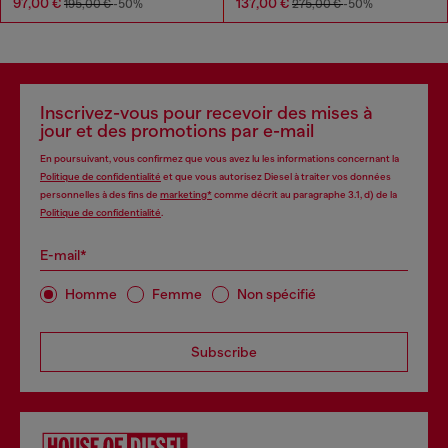
97,00 €
137,00 €
195,00 €
-50%
275,00 €
-50%
Inscrivez-vous pour recevoir des mises à
jour et des promotions par e-mail
En poursuivant, vous confirmez que vous avez lu les informations concernant la
Politique de confidentialité
et que vous autorisez Diesel à traiter vos données
personnelles à des fins de
marketing*
comme décrit au paragraphe 3.1, d) de la
Politique de confidentialité
.
E-mail*
Homme
Femme
Non spécifié
Subscribe