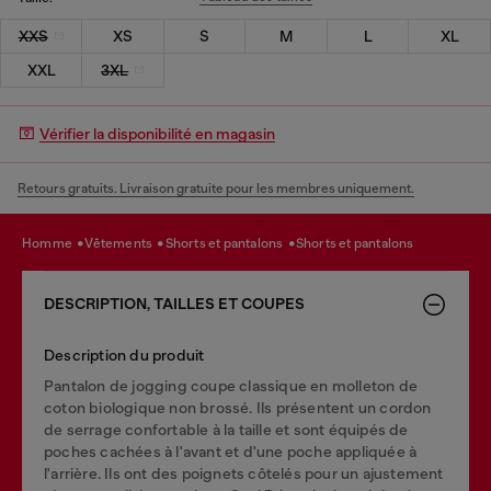
XXS
XS
S
M
L
XL
XXL
3XL
Vérifier la disponibilité en magasin
Retours gratuits. Livraison gratuite pour les membres uniquement.
homme
vêtements
shorts et pantalons
shorts et pantalons
DESCRIPTION, TAILLES ET COUPES
Description du produit
Pantalon de jogging coupe classique en molleton de
coton biologique non brossé. Ils présentent un cordon
de serrage confortable à la taille et sont équipés de
poches cachées à l'avant et d'une poche appliquée à
l'arrière. Ils ont des poignets côtelés pour un ajustement