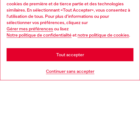
Services omnicanaux
cookies de première et de tierce partie et des technologies
similaires. En sélectionnant «Tout Accepter», vous consentez à
Découvrez tous nos services, en ligne et en magasin.
l'utilisation de tous. Pour plus d'informations ou pour
Choose your location
sélectionner vos préférences, cliquez sur
Gérer mes préférences
ou lisez
You are currently browsing France website, but it seems you
Notre politique de confidentialité
et
notre politique de cookies
.
En savoir plus
may be based in United States
Stay in France
Tout accepter
AIDE
Go to United States
Continuer sans accepter
MENTIONS LÉGALES
L'UNIVERS DE DIESEL
CORPORATE