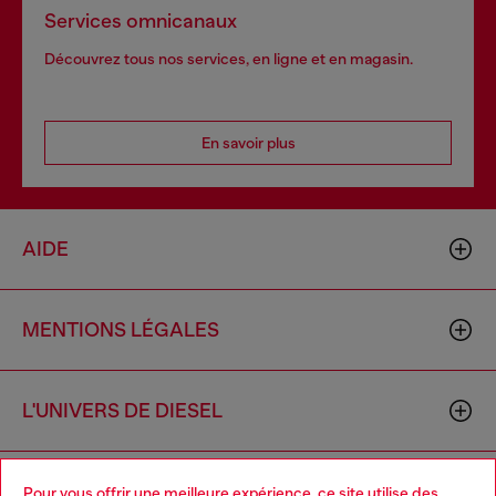
Services omnicanaux
Découvrez tous nos services, en ligne et en magasin.
En savoir plus
AIDE
MENTIONS LÉGALES
L'UNIVERS DE DIESEL
CORPORATE
Pour vous offrir une meilleure expérience, ce site utilise des