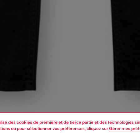
tilise des cookies de première et de tierce partie et des technologies s
mations ou pour sélectionner vos préférences, cliquez sur
Gérer mes pré