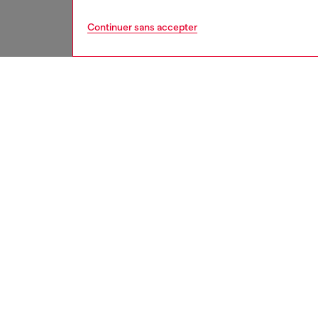
Continuer sans accepter
second hand
DESCRI
Descrip
Ces jean
un proc
d'assain
irrépar
les arti
peuvent
référer
ID: A18