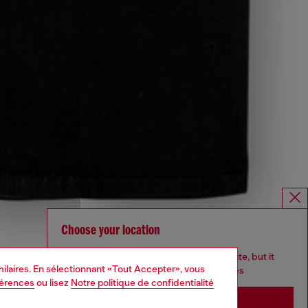
Choose your location
You are currently browsing France website, but it
imilaires. En sélectionnant «Tout Accepter», vous
seems you may be based in United States
férences
ou lisez
Notre politique de confidentialité
Stay in France