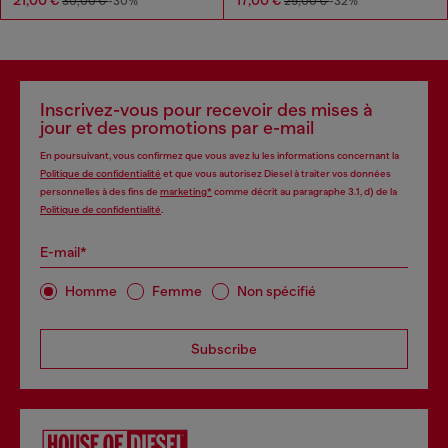
30,00 €
-30%
25,00 €
-32%
Inscrivez-vous pour recevoir des mises à
jour et des promotions par e-mail
En poursuivant, vous confirmez que vous avez lu les informations concernant la
Politique de confidentialité
et que vous autorisez Diesel à traiter vos données
personnelles à des fins de
marketing*
comme décrit au paragraphe 3.1, d) de la
Politique de confidentialité
.
E-mail*
Homme
Femme
Non spécifié
Subscribe