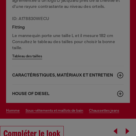
agrémentée d'un logo D jacquard près de la cheville et
d'une rayure contrastante au niveau des orteils.
ID: A178830WECU
Fitting
Le mannequin porte une taille L et il mesure 182 cm
Consultez le tableau des tailles pour choisir la bonne
taille.
Tableau des tailles
CARACTÉRISTIQUES, MATÉRIAUX ET ENTRETIEN
HOUSE OF DIESEL
homme
sous-vêtements et maillots de bain
chaussettes jeans
Compléter le look