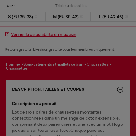
Tableau des tailles
Taille:
S (EU 35-38)
M (EU 39-42)
L (EU 43-46)
Vérifier la disponibilité en magasin
Retours gratuits. Livraison gratuite pour les membres uniquement.
homme
sous-vêtements et maillots de bain
chaussettes
chaussettes
DESCRIPTION, TAILLES ET COUPES
Description du produit
Lot de trois paires de chaussettes montantes
confectionnées dans un mélange de coton extensible,
comprenant deux paires unies et une avec un motif logo
jacquard sur toute la surface. Chaque paire est