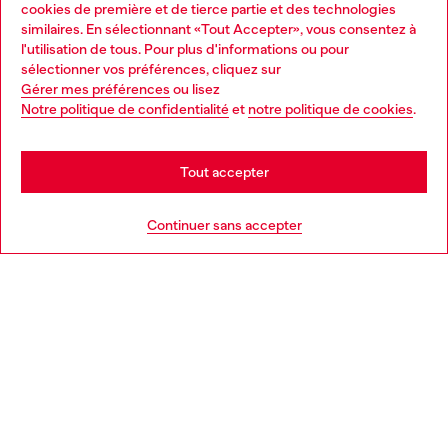
Services omnicanaux
cookies de première et de tierce partie et des technologies
similaires. En sélectionnant «Tout Accepter», vous consentez à
Découvrez tous nos services, en ligne et en magasin.
l'utilisation de tous. Pour plus d'informations ou pour
Choose your location
sélectionner vos préférences, cliquez sur
Gérer mes préférences
ou lisez
You are currently browsing France website, but it seems you
Notre politique de confidentialité
et
notre politique de cookies
.
En savoir plus
may be based in United States
Stay in France
Tout accepter
AIDE
Go to United States
Continuer sans accepter
MENTIONS LÉGALES
L'UNIVERS DE DIESEL
CORPORATE