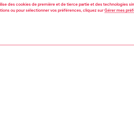
tilise des cookies de première et de tierce partie et des technologies s
mations ou pour sélectionner vos préférences, cliquez sur
Gérer mes pré
1 | 3
essoires
ceintures
ceintures
PTION, TAILLES ET COUPES
tion du produit
Fitting
inture unisexe est confectionnée en cuir italien au
Ce modèle t
 végétal et se ferme par une boucle à logo ‘D’ argentée
habituelle.
lli.
Tableau des t
e de la ceinture correspond à la mesure allant de la boucle
u troisième trou, boucle comprise.