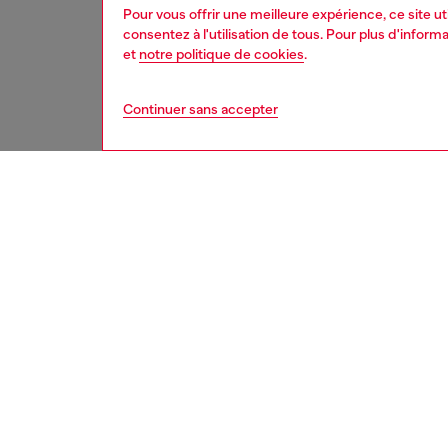
Pour vous offrir une meilleure expérience, ce site u
consentez à l'utilisation de tous. Pour plus d'infor
et
notre politique de cookies
.
Continuer sans accepter
homme
acc
DESCRI
Descrip
Cette ce
tannage
effet viei
La taill
jusqu'a