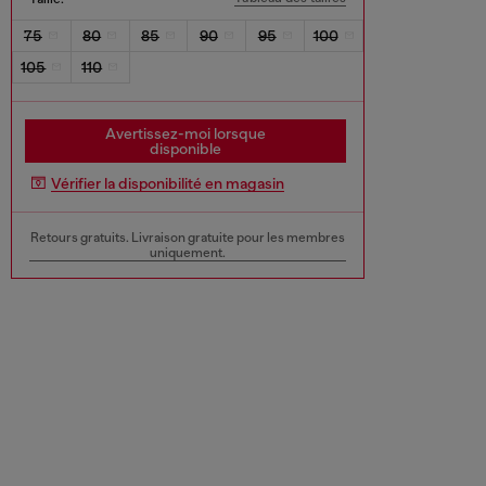
75
80
85
90
95
100
105
110
Avertissez-moi lorsque
disponible
Vérifier la disponibilité en magasin
Retours gratuits. Livraison gratuite pour les membres
uniquement.