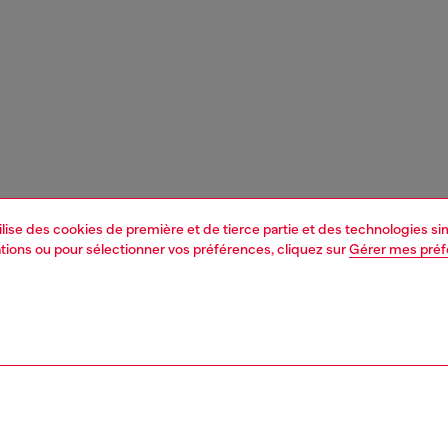
tilise des cookies de première et de tierce partie et des technologies s
mations ou pour sélectionner vos préférences, cliquez sur
Gérer mes pré
1 | 3