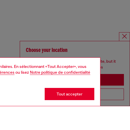
Choose your location
You are currently browsing France website, but it
imilaires. En sélectionnant «Tout Accepter», vous
seems you may be based in United States
férences
ou lisez
Notre politique de confidentialité
Stay in France
Tout accepter
Go to United States