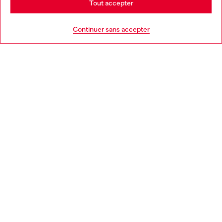
Tout accepter
AIDE
Go to United States
Continuer sans accepter
MENTIONS LÉGALES
L'UNIVERS DE DIESEL
CORPORATE
Country: FR
Language: FR