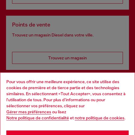
Points de vente
Trouvez un magasin Diesel dans votre ville.
Trouvez un magasin
Pour vous offrir une meilleure expérience, ce site utilise des
Services omnicanaux
cookies de première et de tierce partie et des technologies
similaires. En sélectionnant «Tout Accepter», vous consentez à
Découvrez tous nos services, en ligne et en magasin.
l'utilisation de tous. Pour plus d'informations ou pour
Choose your location
sélectionner vos préférences, cliquez sur
Gérer mes préférences
ou lisez
You are currently browsing France website, but it seems you
Notre politique de confidentialité
et
notre politique de cookies
.
En savoir plus
may be based in United States
Stay in France