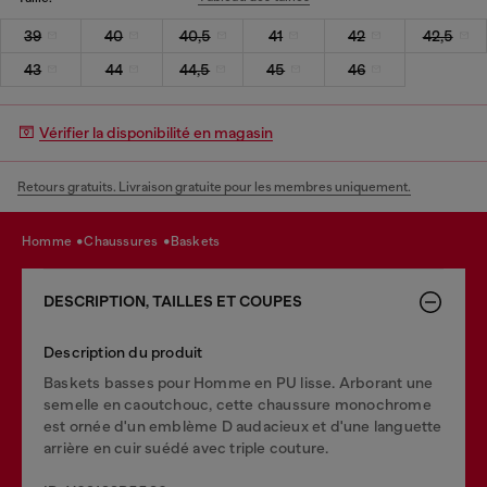
39
40
40,5
41
42
42,5
43
44
44,5
45
46
Vérifier la disponibilité en magasin
Retours gratuits. Livraison gratuite pour les membres uniquement.
homme
chaussures
baskets
DESCRIPTION, TAILLES ET COUPES
Description du produit
Baskets basses pour Homme en PU lisse. Arborant une
semelle en caoutchouc, cette chaussure monochrome
est ornée d'un emblème D audacieux et d'une languette
arrière en cuir suédé avec triple couture.