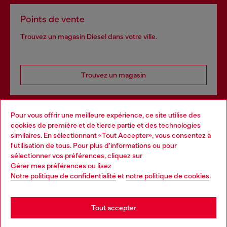
Points de vente
Trouvez un magasin Diesel dans votre ville.
Trouvez un magasin
Pour vous offrir une meilleure expérience, ce site utilise des
Services omnicanaux
cookies de première et de tierce partie et des technologies
similaires. En sélectionnant «Tout Accepter», vous consentez à
Découvrez tous nos services, en ligne et en magasin.
l'utilisation de tous. Pour plus d'informations ou pour
Choose your location
sélectionner vos préférences, cliquez sur
Gérer mes préférences
ou lisez
You are currently browsing France website, but it seems you
Notre politique de confidentialité
et
notre politique de cookies
.
En savoir plus
may be based in United States
Stay in France
Tout accepter
AIDE