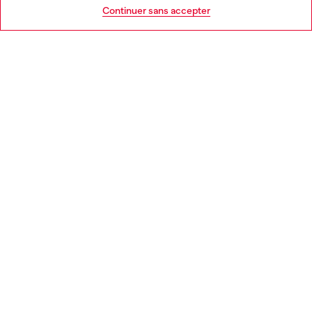
Go to United States
Continuer sans accepter
MENTIONS LÉGALES
L'UNIVERS DE DIESEL
CORPORATE
Country: FR
Language: FR
Copyright © 2026 Diesel SpA - Tous les droits sont réservés - VAT