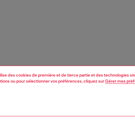
tilise des cookies de première et de tierce partie et des technologies s
mations ou pour sélectionner vos préférences, cliquez sur
Gérer mes pré
1 | 5