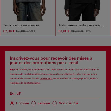
T-shirt avec phénix dévoré
T‑shirt à manches longues avec panneaux uni
67,00 €
67,00 €
135,00 €
-50%
135,00 €
-50%
Inscrivez-vous pour recevoir des mises à
jour et des promotions par e-mail
En poursuivant, vous confirmez que vous avez lu les informations concernant la
Politique de confidentialité
et que vous autorisez Diesel à traiter vos données
personnelles à des fins de
marketing*
comme décrit au paragraphe 3.1, d) de la
Politique de confidentialité
.
E-mail*
Homme
Femme
Non spécifié