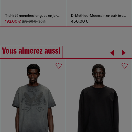
T-shirt à manches longues en jersey côtelé avec col bandoulière style motard
D-Mathieu-Mocassin en cuir brossé avec semelle en caoutchouc
192,00 €
450,00 €
275,00 €
-30%
Vous aimerez aussi