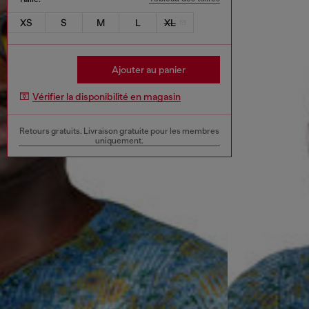
XS
S
M
L
XL
Ajouter au panier
Vérifier la disponibilité en magasin
Retours gratuits. Livraison gratuite pour les membres
uniquement.