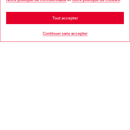
En savoir plus
may be based in United States
Stay in France
Tout accepter
AIDE
Go to United States
Continuer sans accepter
MENTIONS LÉGALES
L'UNIVERS DE DIESEL
CORPORATE