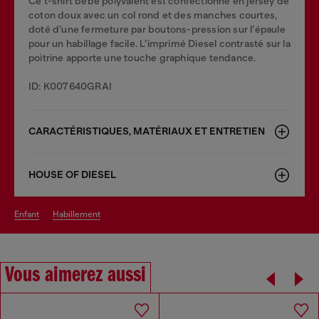
Ce t-shirt bébé polyvalent est confectionné en jersey de
coton doux avec un col rond et des manches courtes,
doté d’une fermeture par boutons-pression sur l’épaule
pour un habillage facile. L’imprimé Diesel contrasté sur la
poitrine apporte une touche graphique tendance.
ID: K007640GRAI
CARACTÉRISTIQUES, MATÉRIAUX ET ENTRETIEN
HOUSE OF DIESEL
enfant
habillement
Vous aimerez aussi