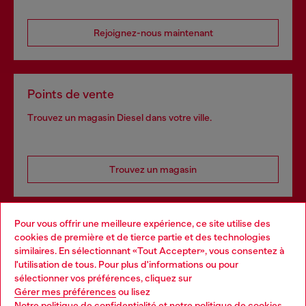
Rejoignez-nous maintenant
Points de vente
Trouvez un magasin Diesel dans votre ville.
Trouvez un magasin
Pour vous offrir une meilleure expérience, ce site utilise des
Services omnicanaux
cookies de première et de tierce partie et des technologies
similaires. En sélectionnant «Tout Accepter», vous consentez à
Découvrez tous nos services, en ligne et en magasin.
l'utilisation de tous. Pour plus d'informations ou pour
Choose your location
sélectionner vos préférences, cliquez sur
Gérer mes préférences
ou lisez
You are currently browsing France website, but it seems you
Notre politique de confidentialité
et
notre politique de cookies
.