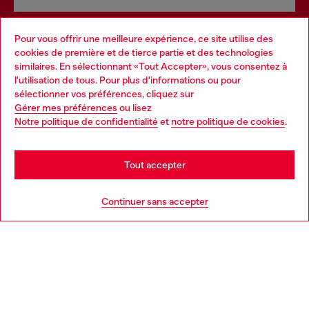
Pour vous offrir une meilleure expérience, ce site utilise des
Services omnicanaux
cookies de première et de tierce partie et des technologies
similaires. En sélectionnant «Tout Accepter», vous consentez à
Découvrez tous nos services, en ligne et en magasin.
l'utilisation de tous. Pour plus d'informations ou pour
Choose your location
sélectionner vos préférences, cliquez sur
Gérer mes préférences
ou lisez
You are currently browsing France website, but it seems you
Notre politique de confidentialité
et
notre politique de cookies
.
En savoir plus
may be based in United States
Stay in France
Tout accepter
AIDE
Go to United States
Continuer sans accepter
MENTIONS LÉGALES
L'UNIVERS DE DIESEL