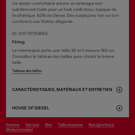
Ce denim confortable arbore un délavage noir
subtilement traité pour un look vieilli doux, typique de
l'esthétique ADN de Diesel. Des surpiqûres ton sur ton
confèrent une finition élégante.
ID: A157970DBEG
Fitting
Le mannequin porte une taille 32 et il mesure 182 cm
Consultez le tableau des tailles pour choisir la bonne
taille.
Tableau des tailles
CARACTÉRISTIQUES, MATÉRIAUX ET ENTRETIEN
HOUSE OF DIESEL
homme
voir tout
slim
taille moyenne
noir/gris foncé
medium treated