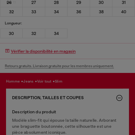
26
27
28
29
30
31
32
33
34
36
38
40
Longueur:
30
32
34
Vérifier la disponibilité en magasin
Retours gratuits. Livraison gratuite pour les membres uniquement.
homme
jeans
voir tout
slim
DESCRIPTION, TAILLES ET COUPES
Description du produit
Modèle slim-fit qui épouse la taille naturelle. Arborant
une braguette boutonnée, cette silhouette est une
pièce absolument iconique.