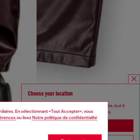
Choose your location
You are currently browsing France website, but it
imilaires. En sélectionnant «Tout Accepter», vous
seems you may be based in United States
férences
ou lisez
Notre politique de confidentialité
Stay in France