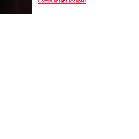
Continuer sans accepter
homme
vêt
DESCRI
Descrip
Ce pant
bordeaux
cuir po
silhouet
d’un lo
ajuster l
ID: P0