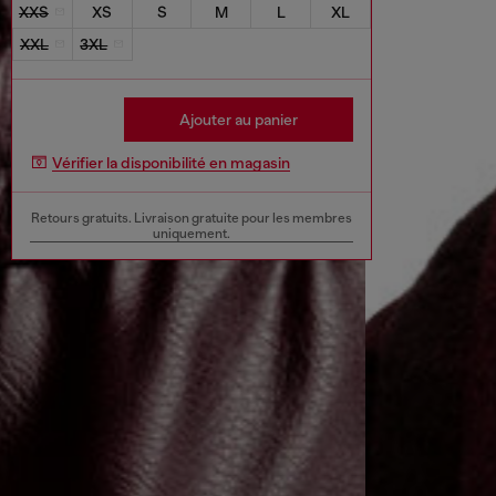
XXS
XS
S
M
L
XL
XXL
3XL
Ajouter au panier
Vérifier la disponibilité en magasin
Retours gratuits. Livraison gratuite pour les membres
uniquement.