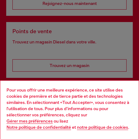
Rejoignez-nous maintenant
Points de vente
Trouvez un magasin Diesel dans votre ville.
Trouvez un magasin
Pour vous offrir une meilleure expérience, ce site utilise des
Services omnicanaux
cookies de première et de tierce partie et des technologies
similaires. En sélectionnant «Tout Accepter», vous consentez à
Découvrez tous nos services, en ligne et en magasin.
l'utilisation de tous. Pour plus d'informations ou pour
Choose your location
sélectionner vos préférences, cliquez sur
Gérer mes préférences
ou lisez
You are currently browsing France website, but it seems you
Notre politique de confidentialité
et
notre politique de cookies
.
En savoir plus
may be based in United States