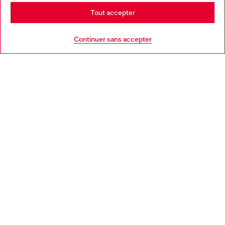
Stay in France
Tout accepter
AIDE
Go to United States
Continuer sans accepter
MENTIONS LÉGALES
L'UNIVERS DE DIESEL
CORPORATE
Country: FR
Language: FR