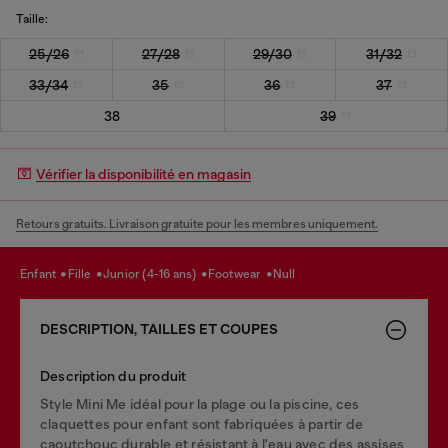
Taille:
25/26
27/28
29/30
31/32
33/34
35
36
37
38
39
Vérifier la disponibilité en magasin
Retours gratuits. Livraison gratuite pour les membres uniquement.
enfant
fille
junior (4-16 ans)
footwear
null
DESCRIPTION, TAILLES ET COUPES
Description du produit
Style Mini Me idéal pour la plage ou la piscine, ces
claquettes pour enfant sont fabriquées à partir de
caoutchouc durable et résistant à l'eau avec des assises