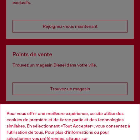
exclusifs.
Rejoignez-nous maintenant
Points de vente
Trouvez un magasin Diesel dans votre ville.
Trouvez un magasin
Pour vous offrir une meilleure expérience, ce site utilise des
Services omnicanaux
cookies de première et de tierce partie et des technologies
similaires. En sélectionnant «Tout Accepter», vous consentez à
Découvrez tous nos services, en ligne et en magasin.
l'utilisation de tous. Pour plus d'informations ou pour
Choose your location
sélectionner vos préférences, cliquez sur