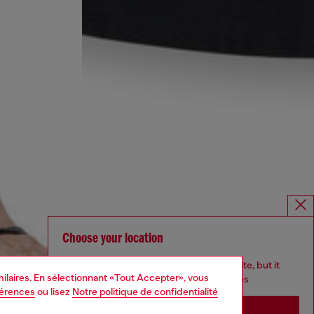
Choose your location
You are currently browsing France website, but it
imilaires. En sélectionnant «Tout Accepter», vous
seems you may be based in United States
férences
ou lisez
Notre politique de confidentialité
Stay in France