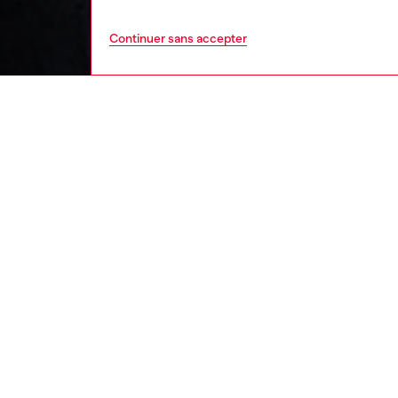
Continuer sans accepter
femme
vête
DESCRI
Descrip
Cette r
de manc
associée
mélange
responsa
d'une br
boutons 
côté.