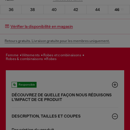
36
38
40
42
44
46
Vérifier la disponibilité en magasin
Retours gratuits. Livraison gratuite pour les membres uniquement.
femme
vêtements
robes et combinaisons
robes & combinaisons
robes
Responsible
DÉCOUVREZ DE QUELLE FAÇON NOUS RÉDUISONS
LʹIMPACT DE CE PRODUIT
DESCRIPTION, TAILLES ET COUPES
Description du produit