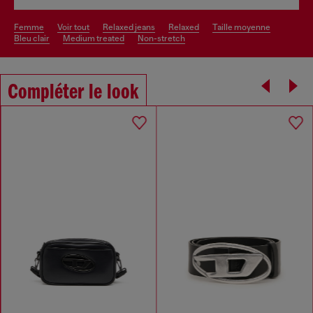
femme
voir tout
relaxed jeans
relaxed
taille moyenne
bleu clair
medium treated
non-stretch
Compléter le look