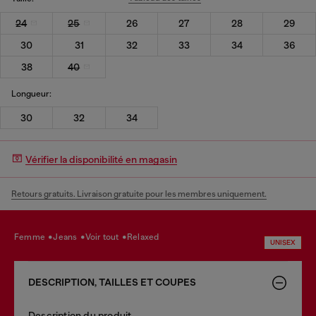
24
25
26
27
28
29
30
31
32
33
34
36
38
40
Longueur:
30
32
34
Vérifier la disponibilité en magasin
Retours gratuits. Livraison gratuite pour les membres uniquement.
femme
jeans
voir tout
relaxed
UNISEX
DESCRIPTION, TAILLES ET COUPES
Description du produit