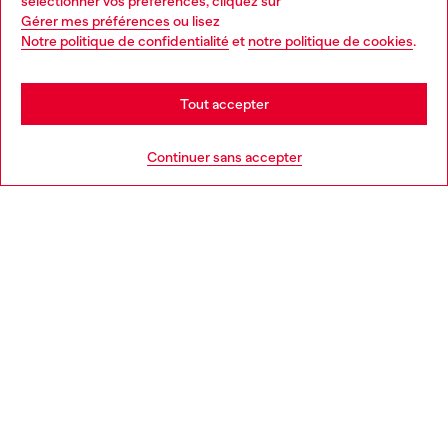
sélectionner vos préférences, cliquez sur
Gérer mes préférences
ou lisez
You are currently browsing France website, but it seems you
Notre politique de confidentialité
et
notre politique de cookies
.
En savoir plus
may be based in United States
Stay in France
Tout accepter
AIDE
Go to United States
Continuer sans accepter
MENTIONS LÉGALES
L'UNIVERS DE DIESEL
CORPORATE