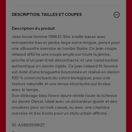
DESCRIPTION, TAILLES ET COUPES
Description du produit
Jean loose femme 1996 D-Sire à taille basse avec
entrejambe bas et jambe large extra-longue, pensé pour
une silhouette oversize au tombé fluide. Ce jean coupe
relaxed affiche une coupe ample sur toute la jambe,
proche d’un jean droit décontracté, et une construction
authentique en denim rigide. Ce jean relaxed fit femme
est doté d’une braguette boutonnée et réalisé en denim
100 % coton incluant du coton biologique, pour une
texture naturelle et une tenue structurée qui évolue
avec le temps.
Son délavage bleu foncé épuré révèle toute la richesse
du denim Diesel. Idéal avec un débardeur ajusté et des
sneakers pour un look casual, ou avec une chemise
oversize et des boots pour un style urbain affirmé.
ID: A0692509I27