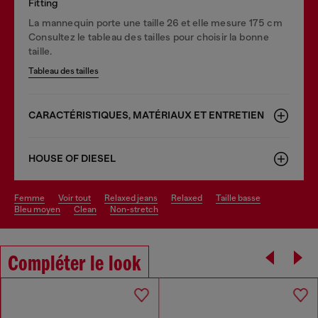
Fitting
La mannequin porte une taille 26 et elle mesure 175 cm
Consultez le tableau des tailles pour choisir la bonne
taille.
Tableau des tailles
CARACTÉRISTIQUES, MATÉRIAUX ET ENTRETIEN
HOUSE OF DIESEL
femme
voir tout
relaxed jeans
relaxed
taille basse
bleu moyen
clean
non-stretch
Compléter le look