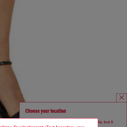
Choose your location
You are currently browsing France website, but it