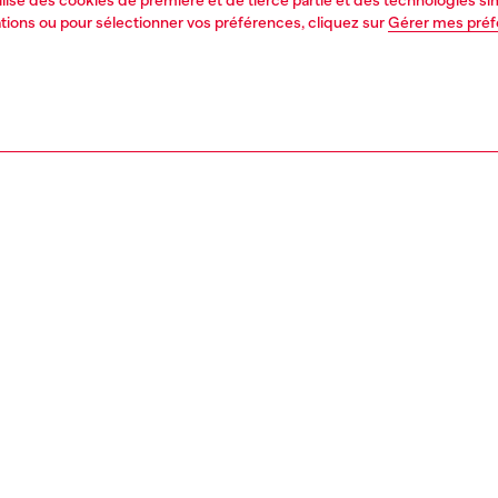
tilise des cookies de première et de tierce partie et des technologies s
mations ou pour sélectionner vos préférences, cliquez sur
Gérer mes pré
1 | 5
ments
pulls et cardigans
pulls
nsible
REZ DE QUELLE FAÇON NOUS RÉDUISONS LʹIMPACT DE CE PROD
PTION, TAILLES ET COUPES
tion du produit
Fitting