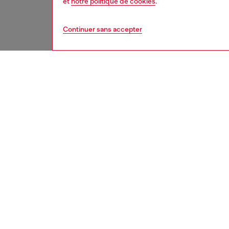
et
notre politique de cookies
.
Continuer sans accepter
homme
acc
DESCRI
Descrip
Porte-c
une fer
monnaie
D ton su
ID: X1