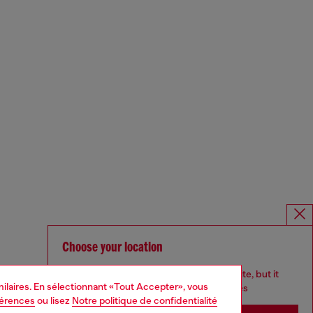
Choose your location
You are currently browsing France website, but it
imilaires. En sélectionnant «Tout Accepter», vous
seems you may be based in United States
férences
ou lisez
Notre politique de confidentialité