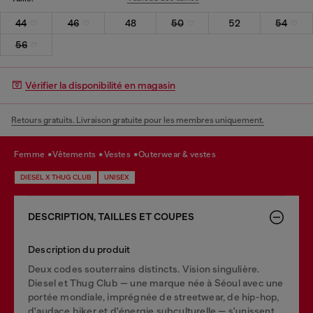
44
46
48
50
52
54
56
Vérifier la disponibilité en magasin
Retours gratuits. Livraison gratuite pour les membres uniquement.
femme
vêtements
vestes
outerwear & vestes
DIESEL X THUG CLUB
UNISEX
DESCRIPTION, TAILLES ET COUPES
Description du produit
Deux codes souterrains distincts. Vision singulière.
Diesel et Thug Club — une marque née à Séoul avec une
portée mondiale, imprégnée de streetwear, de hip-hop,
d'audace biker et d'énergie subculturelle — s'unissent