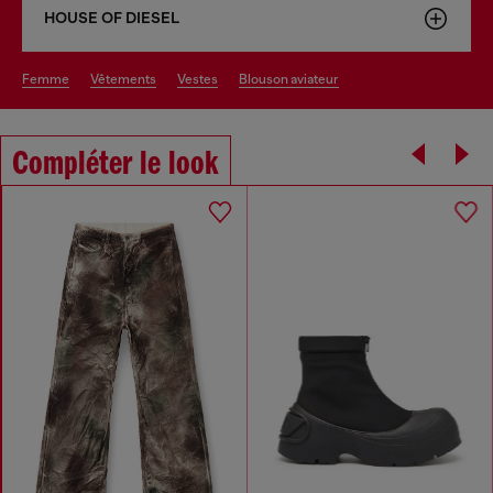
HOUSE OF DIESEL
femme
vêtements
vestes
blouson aviateur
Compléter le look