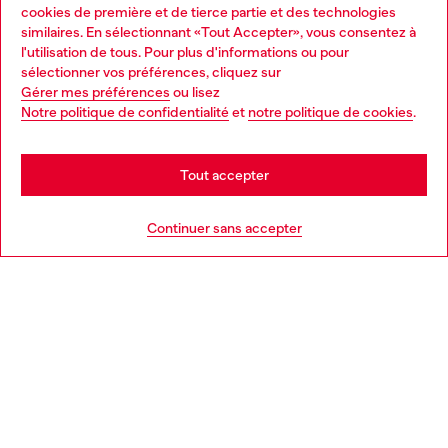
Services omnicanaux
cookies de première et de tierce partie et des technologies
similaires. En sélectionnant «Tout Accepter», vous consentez à
Découvrez tous nos services, en ligne et en magasin.
l'utilisation de tous. Pour plus d'informations ou pour
Choose your location
sélectionner vos préférences, cliquez sur
Gérer mes préférences
ou lisez
You are currently browsing France website, but it seems you
Notre politique de confidentialité
et
notre politique de cookies
.
En savoir plus
may be based in United States
Stay in France
Tout accepter
AIDE
Go to United States
Continuer sans accepter
MENTIONS LÉGALES
L'UNIVERS DE DIESEL
CORPORATE