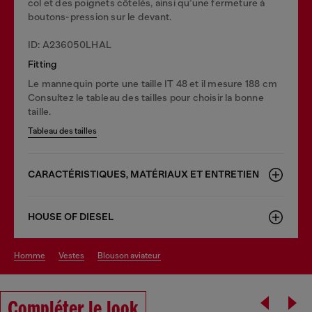
col et des poignets côtelés, ainsi qu’une fermeture à
boutons-pression sur le devant.
ID: A236050LHAL
Fitting
Le mannequin porte une taille IT 48 et il mesure 188 cm
Consultez le tableau des tailles pour choisir la bonne
taille.
Tableau des tailles
CARACTÉRISTIQUES, MATÉRIAUX ET ENTRETIEN
HOUSE OF DIESEL
homme
vestes
blouson aviateur
Compléter le look