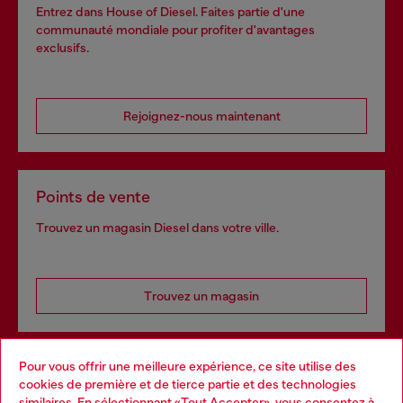
Entrez dans House of Diesel. Faites partie d'une
communauté mondiale pour profiter d'avantages
exclusifs.
Rejoignez-nous maintenant
Points de vente
Trouvez un magasin Diesel dans votre ville.
Trouvez un magasin
Pour vous offrir une meilleure expérience, ce site utilise des
Services omnicanaux
cookies de première et de tierce partie et des technologies
similaires. En sélectionnant «Tout Accepter», vous consentez à