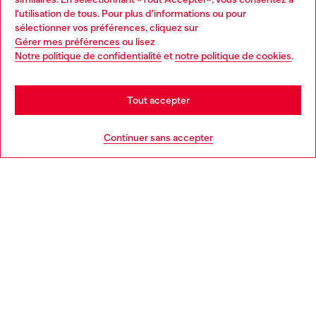
Découvrez tous nos services, en ligne et en magasin.
l'utilisation de tous. Pour plus d'informations ou pour
Choose your location
sélectionner vos préférences, cliquez sur
Gérer mes préférences
ou lisez
You are currently browsing France website, but it seems you
Notre politique de confidentialité
et
notre politique de cookies
.
En savoir plus
may be based in United States
Stay in France
Tout accepter
AIDE
Go to United States
Continuer sans accepter
MENTIONS LÉGALES
L'UNIVERS DE DIESEL
CORPORATE