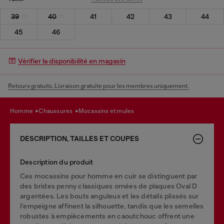
39
40
41
42
43
44
45
46
Vérifier la disponibilité en magasin
Retours gratuits. Livraison gratuite pour les membres uniquement.
homme
chaussures
mocassins et mules
DESCRIPTION, TAILLES ET COUPES
Description du produit
Ces mocassins pour homme en cuir se distinguent par
des brides penny classiques ornées de plaques Oval D
argentées. Les bouts anguleux et les détails plissés sur
l’empeigne affinent la silhouette, tandis que les semelles
robustes à empiècements en caoutchouc offrent une