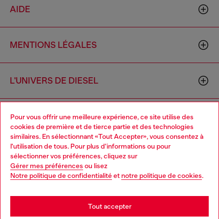
AIDE
MENTIONS LÉGALES
L'UNIVERS DE DIESEL
CORPORATE
Pour vous offrir une meilleure expérience, ce site utilise des
cookies de première et de tierce partie et des technologies
similaires. En sélectionnant «Tout Accepter», vous consentez à
l'utilisation de tous. Pour plus d'informations ou pour
Choose your location
sélectionner vos préférences, cliquez sur
Gérer mes préférences
ou lisez
You are currently browsing France website, but it seems you
Notre politique de confidentialité
et
notre politique de cookies
.
may be based in United States
Country: FR
Language: FR
Stay in France
Tout accepter