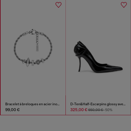
Bracelet à breloques en acier inoxydable
D-Ten&Half-Escarpins glossy avec talon incurvé
99,00 €
325,00 €
650,00 €
-50%