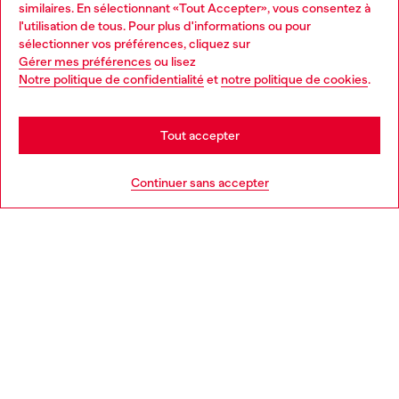
similaires. En sélectionnant «Tout Accepter», vous consentez à
Découvrez tous nos services, en ligne et en magasin.
l'utilisation de tous. Pour plus d'informations ou pour
Choose your location
sélectionner vos préférences, cliquez sur
Gérer mes préférences
ou lisez
You are currently browsing France website, but it seems you
Notre politique de confidentialité
et
notre politique de cookies
.
En savoir plus
may be based in United States
Stay in France
Tout accepter
AIDE
Go to United States
Continuer sans accepter
MENTIONS LÉGALES
L'UNIVERS DE DIESEL
CORPORATE