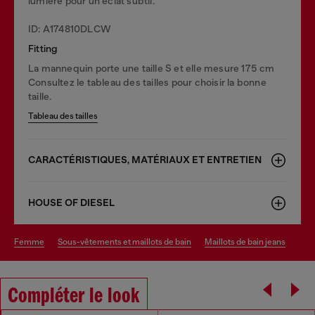
lumière pour un éclat subtil.
ID: A174810DLCW
Fitting
La mannequin porte une taille S et elle mesure 175 cm
Consultez le tableau des tailles pour choisir la bonne
taille.
Tableau des tailles
CARACTÉRISTIQUES, MATÉRIAUX ET ENTRETIEN
HOUSE OF DIESEL
femme
sous-vêtements et maillots de bain
maillots de bain jeans
Compléter le look