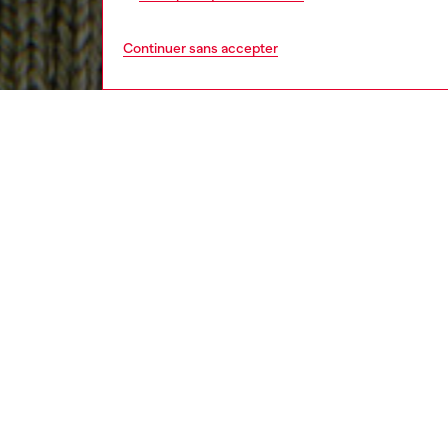
Continuer sans accepter
enfant
garço
DESCRI
Descrip
Pull tr
en coto
empiècem
manches
sur la 
ID: J0