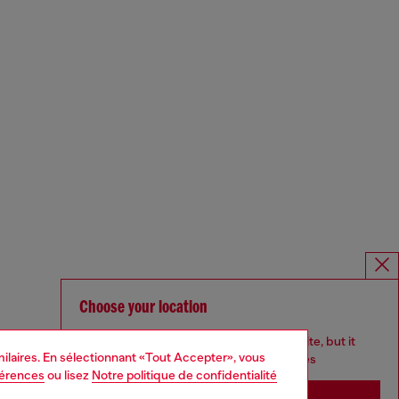
Choose your location
You are currently browsing France website, but it
imilaires. En sélectionnant «Tout Accepter», vous
seems you may be based in United States
férences
ou lisez
Notre politique de confidentialité
Stay in France