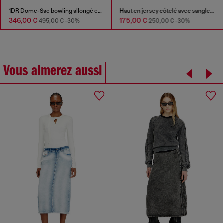
1DR Dome-Sac bowling allongé en cuir effet serpent
Haut en jersey côtelé avec sangle de cou style biker
346,00 €
175,00 €
495,00 €
-30%
250,00 €
-30%
Vous aimerez aussi