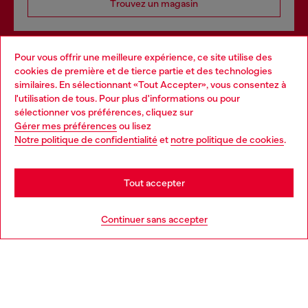
Trouvez un magasin
Pour vous offrir une meilleure expérience, ce site utilise des
Services omnicanaux
cookies de première et de tierce partie et des technologies
similaires. En sélectionnant «Tout Accepter», vous consentez à
Découvrez tous nos services, en ligne et en magasin.
l'utilisation de tous. Pour plus d'informations ou pour
Choose your location
sélectionner vos préférences, cliquez sur
Gérer mes préférences
ou lisez
You are currently browsing France website, but it seems you
Notre politique de confidentialité
et
notre politique de cookies
.
En savoir plus
may be based in United States
Stay in France
Tout accepter
AIDE
Go to United States
Continuer sans accepter
MENTIONS LÉGALES
L'UNIVERS DE DIESEL