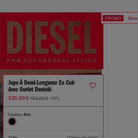
PROMO
Nouv
Jupe À Demi-Longueur En Cuir
Avec Ourlet Dentelé
525,00 €
750,00 €
-30%
Couleur:
Noir
Tableau des tailles
Taille: