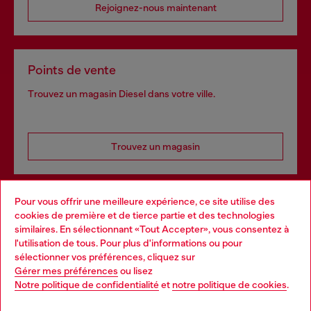
Rejoignez-nous maintenant
Points de vente
Trouvez un magasin Diesel dans votre ville.
Trouvez un magasin
Pour vous offrir une meilleure expérience, ce site utilise des
Services omnicanaux
cookies de première et de tierce partie et des technologies
similaires. En sélectionnant «Tout Accepter», vous consentez à
Découvrez tous nos services, en ligne et en magasin.
l'utilisation de tous. Pour plus d'informations ou pour
Choose your location
sélectionner vos préférences, cliquez sur
Gérer mes préférences
ou lisez
You are currently browsing France website, but it seems you
Notre politique de confidentialité
et
notre politique de cookies
.
En savoir plus
may be based in United States