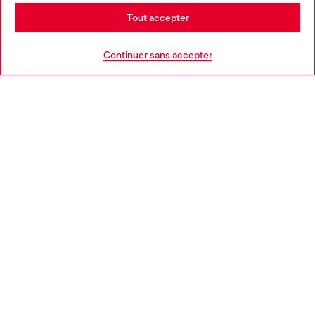
Stay in France
Tout accepter
AIDE
Go to United States
Continuer sans accepter
MENTIONS LÉGALES
L'UNIVERS DE DIESEL
CORPORATE
Country: FR
Language: FR