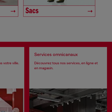
Sacs
Services omnicanaux
 votre ville.
Découvrez tous nos services, en ligne et
en magasin.