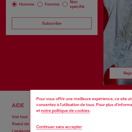
Non
Homme
Femme
spécifié
Subscribe
Rejo
Pour vous offrir une meilleure expérience, ce site u
consentez à l'utilisation de tous. Pour plus d'infor
AIDE
MENTIO
et
notre politique de cookies
.
Voir tout
Cookie poli
Statut de la commande
Traitement 
Continuer sans accepter
Livraisons
Conditions 