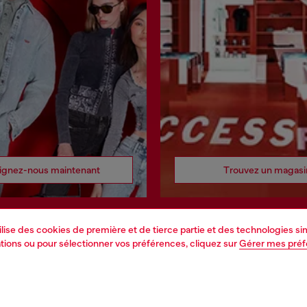
ignez-nous maintenant
Trouvez un magasi
tilise des cookies de première et de tierce partie et des technologies s
mations ou pour sélectionner vos préférences, cliquez sur
Gérer mes pré
NS LÉGALES
L'UNIVERS DE DIESEL
cy
About Diesel
des données personnelles
House of Diesel
de vente
Durabilité