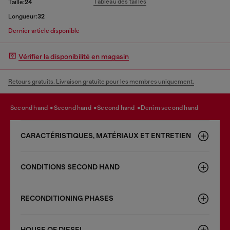
Tableau des tailles
Taille:
24
Longueur:
32
Dernier article disponible
Vérifier la disponibilité en magasin
Retours gratuits. Livraison gratuite pour les membres uniquement.
second hand
second hand
second hand
denim second hand
CARACTÉRISTIQUES, MATÉRIAUX ET ENTRETIEN
CONDITIONS SECOND HAND
RECONDITIONING PHASES
HOUSE OF DIESEL