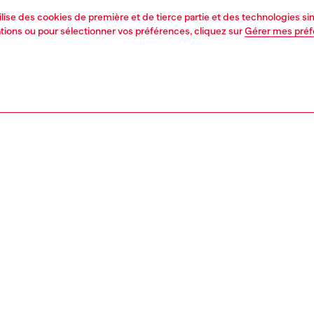
tilise des cookies de première et de tierce partie et des technologies s
mations ou pour sélectionner vos préférences, cliquez sur
Gérer mes pré
1 | 2
second hand
second hand
denim second hand
PTION, TAILLES ET COUPES
tion du produit
s Second Hand ont été remis en état : ils ont été soumis à
ssus de réparation et de lavage et ont été traités avec
ne ViralOff et OdorCrunch. Certaines finitions ou des
 mineurs irréparables ont été remplacés. Les mesures de
oncernent les articles neufs, certaines variations par