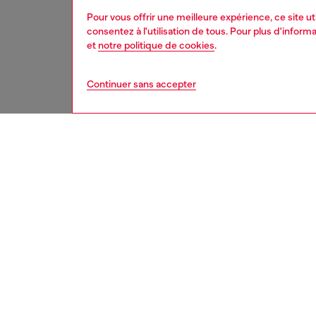
Pour vous offrir une meilleure expérience, ce site u
consentez à l'utilisation de tous. Pour plus d'infor
et
notre politique de cookies
.
Continuer sans accepter
second hand
DESCRI
Descrip
Ces jean
un proce
Poligye
détails
taille c