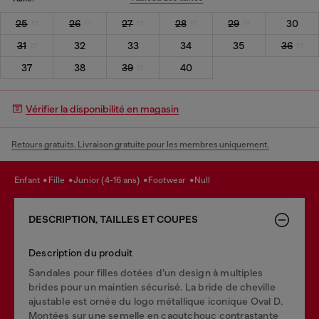
25
26
27
28
29
30
31
32
33
34
35
36
37
38
39
40
Vérifier la disponibilité en magasin
Retours gratuits. Livraison gratuite pour les membres uniquement.
enfant
fille
junior (4-16 ans)
footwear
null
DESCRIPTION, TAILLES ET COUPES
Description du produit
Sandales pour filles dotées d’un design à multiples
brides pour un maintien sécurisé. La bride de cheville
ajustable est ornée du logo métallique iconique Oval D.
Montées sur une semelle en caoutchouc contrastante