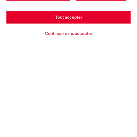
may be based in United States
Stay in France
Tout accepter
AIDE
Go to United States
Continuer sans accepter
MENTIONS LÉGALES
L'UNIVERS DE DIESEL
CORPORATE