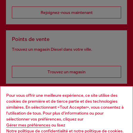
Rejoignez-nous maintenant
Points de vente
Trouvez un magasin Diesel dans votre ville.
Trouvez un magasin
Pour vous offrir une meilleure expérience, ce site utilise des
Services omnicanaux
cookies de première et de tierce partie et des technologies
similaires. En sélectionnant «Tout Accepter», vous consentez à
Découvrez tous nos services, en ligne et en magasin.
l'utilisation de tous. Pour plus d'informations ou pour
Choose your location
sélectionner vos préférences, cliquez sur
Gérer mes préférences
ou lisez
You are currently browsing France website, but it seems you
Notre politique de confidentialité
et
notre politique de cookies
.
En savoir plus