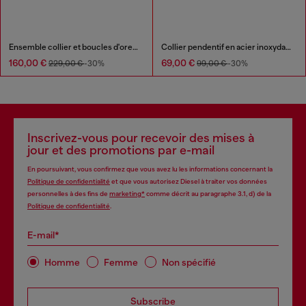
Ensemble collier et boucles d'oreilles en acier inoxydable
Collier pendentif en acier inoxydable
160,00 €
69,00 €
229,00 €
-30%
99,00 €
-30%
Inscrivez-vous pour recevoir des mises à
jour et des promotions par e-mail
En poursuivant, vous confirmez que vous avez lu les informations concernant la
Politique de confidentialité
et que vous autorisez Diesel à traiter vos données
personnelles à des fins de
marketing*
comme décrit au paragraphe 3.1, d) de la
Politique de confidentialité
.
E-mail*
Homme
Femme
Non spécifié
Subscribe