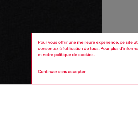
Pour vous offrir une meilleure expérience, ce site u
consentez à l'utilisation de tous. Pour plus d'infor
et
notre politique de cookies
.
Continuer sans accepter
femme
mont
DESCRI