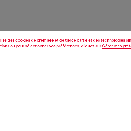
tilise des cookies de première et de tierce partie et des technologies s
mations ou pour sélectionner vos préférences, cliquez sur
Gérer mes pré
1 | 4
res et bijoux
bijoux
colliers et chaînes
PTION, TAILLES ET COUPES