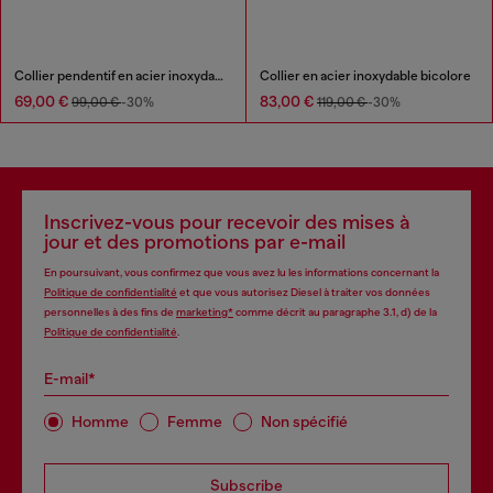
Collier pendentif en acier inoxydable
Collier en acier inoxydable bicolore
69,00 €
83,00 €
99,00 €
-30%
119,00 €
-30%
Inscrivez-vous pour recevoir des mises à
jour et des promotions par e-mail
En poursuivant, vous confirmez que vous avez lu les informations concernant la
Politique de confidentialité
et que vous autorisez Diesel à traiter vos données
personnelles à des fins de
marketing*
comme décrit au paragraphe 3.1, d) de la
Politique de confidentialité
.
E-mail*
Homme
Femme
Non spécifié
Subscribe