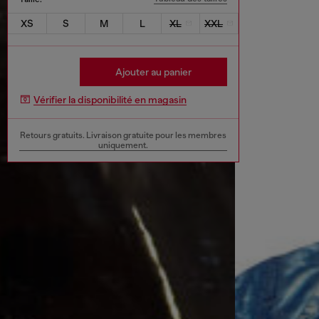
XS
S
M
L
XL
XXL
Ajouter au panier
Vérifier la disponibilité en magasin
Retours gratuits. Livraison gratuite pour les membres
uniquement.