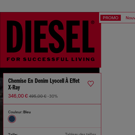
PROMO
Nouv
Chemise En Denim Lyocell À Effet
X-Ray
346,00 €
495,00 €
-30%
Couleur:
Bleu
Tableau des tailles
Taille: