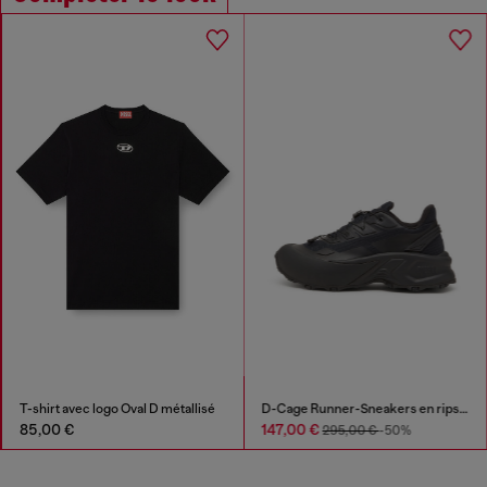
T-shirt avec logo Oval D métallisé
D-Cage Runner-Sneakers en ripstop avec bordure en TPU
85,00 €
147,00 €
295,00 €
-50%