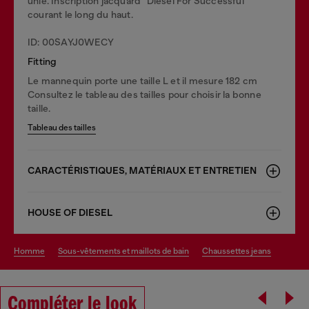
unie. Inscription jacquard "Diesel For Successful"
courant le long du haut.
ID: 00SAYJ0WECY
Fitting
Le mannequin porte une taille L et il mesure 182 cm
Consultez le tableau des tailles pour choisir la bonne
taille.
Tableau des tailles
CARACTÉRISTIQUES, MATÉRIAUX ET ENTRETIEN
HOUSE OF DIESEL
homme
sous-vêtements et maillots de bain
chaussettes jeans
Compléter le look