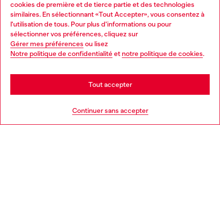
Services omnicanaux
cookies de première et de tierce partie et des technologies
similaires. En sélectionnant «Tout Accepter», vous consentez à
Découvrez tous nos services, en ligne et en magasin.
l'utilisation de tous. Pour plus d'informations ou pour
Choose your location
sélectionner vos préférences, cliquez sur
Gérer mes préférences
ou lisez
You are currently browsing France website, but it seems you
Notre politique de confidentialité
et
notre politique de cookies
.
En savoir plus
may be based in United States
Stay in France
Tout accepter
AIDE
Go to United States
Continuer sans accepter
MENTIONS LÉGALES
L'UNIVERS DE DIESEL
CORPORATE