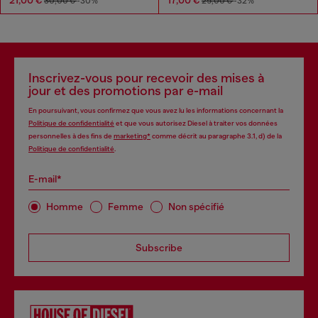
30,00 €
-30%
25,00 €
-32%
Inscrivez-vous pour recevoir des mises à
jour et des promotions par e-mail
En poursuivant, vous confirmez que vous avez lu les informations concernant la
Politique de confidentialité
et que vous autorisez Diesel à traiter vos données
personnelles à des fins de
marketing*
comme décrit au paragraphe 3.1, d) de la
Politique de confidentialité
.
E-mail*
Homme
Femme
Non spécifié
Subscribe